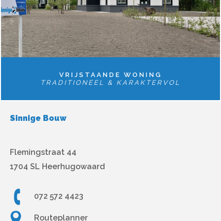
VRIJSTAANDE WONING
TRADITIONEEL & KARAKTERVOL
Sinnige Bouw
Flemingstraat 44
1704 SL Heerhugowaard
072 572 4423
Routeplanner