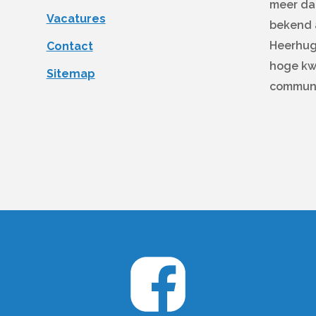
meer dan
Vacatures
bekend a
Heerhug
Contact
hoge kwa
Sitemap
communi